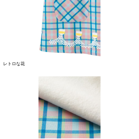
レトロな花