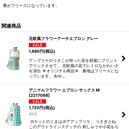
裏がフリースになっています。
関連商品
北欧風フラワーアーチエプロン グレー
1,680
円
(税込)
アップリケのうさこが持った花を前裾にプリント
でリンクさせて。 北欧風の花でレトロなかわいさ
を演出 ☆オリジナル商品☆ 裏地はフリースにな
っています。 &nb…
アニマルフラワー エプロン サックス M
[
2217068
]
1,720
円
(税込)
42点
ポケットのくまはボアアップリケ。 うさぎとね
このアウトラインステッチの 刺しゅうや小花をち