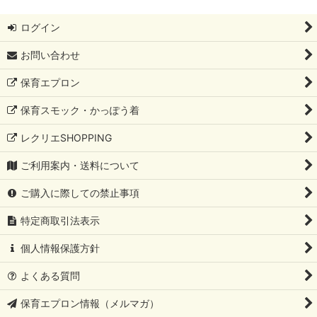
ログイン
お問い合わせ
保育エプロン
保育スモック・かっぽう着
レクリエSHOPPING
ご利用案内・送料について
ご購入に際しての禁止事項
特定商取引法表示
個人情報保護方針
よくある質問
保育エプロン情報（メルマガ）