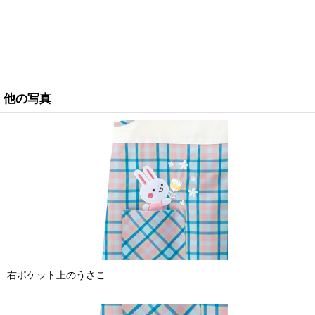
他の写真
右ポケット上のうさこ