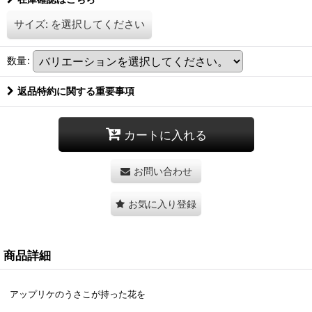
サイズ:
を選択してください
数量
:
返品特約に関する重要事項
カートに入れる
お問い合わせ
お気に入り登録
商品詳細
アップリケのうさこが持った花を