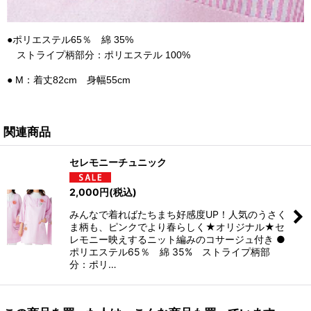
●ポリエステル65％ 綿 35%
ストライプ柄部分：ポリエステル 100%
● M：着丈82cm 身幅55cm
関連商品
セレモニーチュニック
2,000
円
(税込)
みんなで着ればたちまち好感度UP！人気のうさく
ま柄も、ピンクでより春らしく★オリジナル★セ
レモニー映えするニット編みのコサージュ付き ●
ポリエステル65％ 綿 35% ストライプ柄部
分：ポリ…