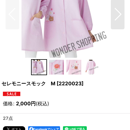
セレモニースモック M
[
2220023
]
価格
:
2,000
円
(税込)
27点
Facebookでシェア