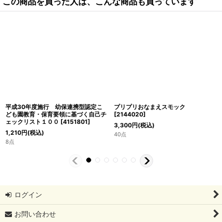
この商品を買った人は、こんな商品も買っています
平成30年度施行 幼保連携型認定こ
プリプリおなまえスモック
ども園教育・保育要領に基づく自己チ
[
2144020
]
ェックリスト１００
[
4151801
]
3,300
円
(税込)
1,210
円
(税込)
40点
8点
ログイン
お問い合わせ