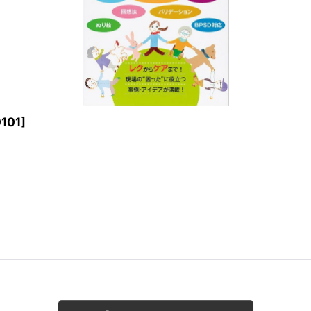
101
]