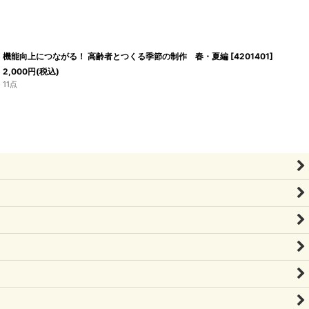
機能向上につながる！ 高齢者とつくる季節の制作 春・夏編
[
4201401
]
2,000
円
(税込)
11点