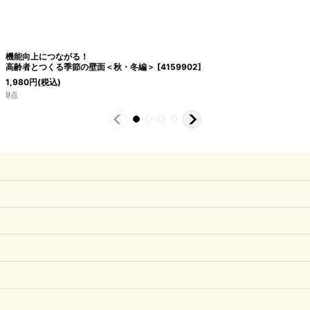
機能向上につながる！
高齢者とつくる季節の壁面＜秋・冬編＞
[
4159902
]
1,980
円
(税込)
9点