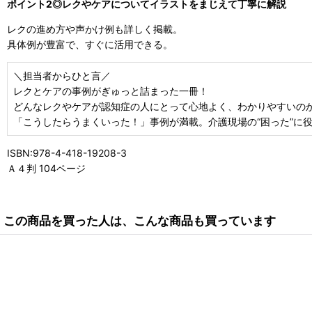
ポイント2◎レクやケアについてイラストをまじえて丁寧に解説
レクの進め方や声かけ例も詳しく掲載。
具体例が豊富で、すぐに活用できる。
＼担当者からひと言／
レクとケアの事例がぎゅっと詰まった一冊！
どんなレクやケアが認知症の人にとって心地よく、わかりやすいの
「こうしたらうまくいった！」事例が満載。介護現場の“困った”に
ISBN:978-4-418-19208-3
Ａ４判 104ページ
この商品を買った人は、こんな商品も買っています