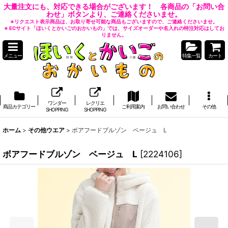
大量注文にも、対応できる場合がございます！ 各商品の「お問い合
わせ」ボタンより、ご連絡くださいませ。
※リクエスト表示商品は、お取り寄せ可能な商品もございますので、ご連絡くださいませ。
※ ECサイト「ほいくとかいごのおかいもの」では、サイズオーダーや名入れの特注対応はしてお
りません。
メニュー
特集一覧
カート
ワンダー
レクリエ
商品カテゴリー
ご利用案内
お問い合わせ
その他
SHOPPING
SHOPPING
ホーム
>
その他ウエア
>
ボアフードブルゾン ベージュ L
ボアフードブルゾン ベージュ L
[
2224106
]