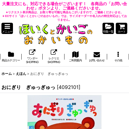
大量注文にも、対応できる場合がございます！ 各商品の「お問い合
わせ」ボタンより、ご連絡くださいませ。
※リクエスト表示商品は、お取り寄せ可能な商品もございますので、ご連絡くださいませ。
※ ECサイト「ほいくとかいごのおかいもの」では、サイズオーダーや名入れの特注対応はしてお
りません。
メニュー
特集一覧
カート
ワンダー
レクリエ
商品カテゴリー
ご利用案内
お問い合わせ
その他
SHOPPING
SHOPPING
ホーム
>
えほん
>
おにぎり ぎゅっぎゅっ
おにぎり ぎゅっぎゅっ
[
4092101
]