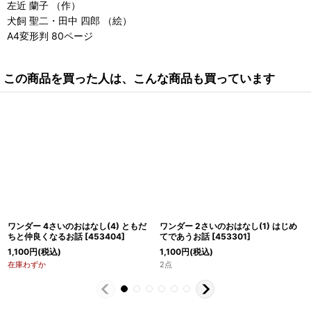
左近 蘭子 （作）
犬飼 聖二・田中 四郎 （絵）
A4変形判 80ページ
この商品を買った人は、こんな商品も買っています
ワンダー 4さいのおはなし(4) ともだ
ワンダー 2さいのおはなし(1) はじめ
ちと仲良くなるお話
[
453404
]
てであうお話
[
453301
]
1,100
円
(税込)
1,100
円
(税込)
在庫わずか
2点