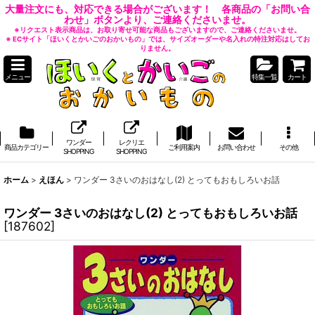
大量注文にも、対応できる場合がございます！ 各商品の「お問い合
わせ」ボタンより、ご連絡くださいませ。
※リクエスト表示商品は、お取り寄せ可能な商品もございますので、ご連絡くださいませ。
※ ECサイト「ほいくとかいごのおかいもの」では、サイズオーダーや名入れの特注対応はしてお
りません。
メニュー
特集一覧
カート
ワンダー
レクリエ
商品カテゴリー
ご利用案内
お問い合わせ
その他
SHOPPING
SHOPPING
ホーム
>
えほん
>
ワンダー 3さいのおはなし(2) とってもおもしろいお話
ワンダー 3さいのおはなし(2) とってもおもしろいお話
[
187602
]