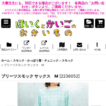
大量注文にも、対応できる場合がございます！ 各商品の「お問い合
わせ」ボタンより、ご連絡くださいませ。
※リクエスト表示商品は、お取り寄せ可能な商品もございますので、ご連絡くださいませ。
※ ECサイト「ほいくとかいごのおかいもの」では、サイズオーダーや名入れの特注対応はしてお
りません。
メニュー
特集一覧
カート
ワンダー
レクリエ
商品カテゴリー
ご利用案内
お問い合わせ
その他
SHOPPING
SHOPPING
ホーム
>
スモック・かっぽう着・チュニック
>
スモック
>
プリーツスモック サックス M
プリーツスモック サックス M
[
2236052
]