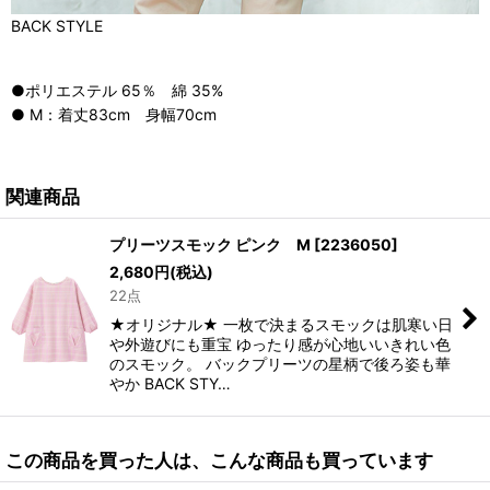
BACK STYLE
●ポリエステル 65％ 綿 35%
● M：着丈83cm 身幅70cm
関連商品
プリーツスモック ピンク M
[
2236050
]
2,680
円
(税込)
22点
★オリジナル★ 一枚で決まるスモックは肌寒い日
や外遊びにも重宝 ゆったり感が心地いいきれい色
のスモック。 バックプリーツの星柄で後ろ姿も華
やか BACK STY…
この商品を買った人は、こんな商品も買っています