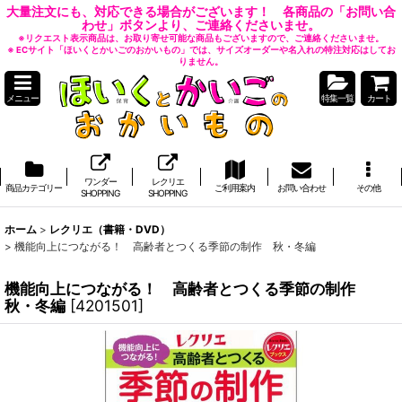
大量注文にも、対応できる場合がございます！ 各商品の「お問い合
わせ」ボタンより、ご連絡くださいませ。
※リクエスト表示商品は、お取り寄せ可能な商品もございますので、ご連絡くださいませ。
※ ECサイト「ほいくとかいごのおかいもの」では、サイズオーダーや名入れの特注対応はしてお
りません。
メニュー
特集一覧
カート
ワンダー
レクリエ
商品カテゴリー
ご利用案内
お問い合わせ
その他
SHOPPING
SHOPPING
ホーム
>
レクリエ（書籍・DVD）
>
機能向上につながる！ 高齢者とつくる季節の制作 秋・冬編
機能向上につながる！ 高齢者とつくる季節の制作
秋・冬編
[
4201501
]