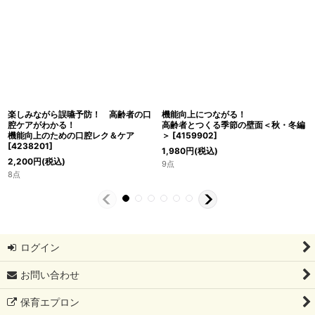
楽しみながら誤嚥予防！ 高齢者の口
機能向上につながる！
腔ケアがわかる！
高齢者とつくる季節の壁面＜秋・冬編
機能向上のための口腔レク＆ケア
＞
[
4159902
]
[
4238201
]
1,980
円
(税込)
2,200
円
(税込)
9点
8点
ログイン
お問い合わせ
保育エプロン