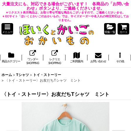
大量注文にも、対応できる場合がございます！ 各商品の「お問い合
わせ」ボタンより、ご連絡くださいませ。
※リクエスト表示商品は、お取り寄せ可能な商品もございますので、ご連絡くださいませ。
※ ECサイト「ほいくとかいごのおかいもの」では、サイズオーダーや名入れの特注対応はしてお
りません。
メニュー
特集一覧
カート
ワンダー
レクリエ
商品カテゴリー
ご利用案内
お問い合わせ
その他
SHOPPING
SHOPPING
ホーム
>
Tシャツ
>
トイ・ストーリー
>
〈トイ・ストーリー〉お友だちTシャツ ミント
〈トイ・ストーリー〉お友だちTシャツ ミント