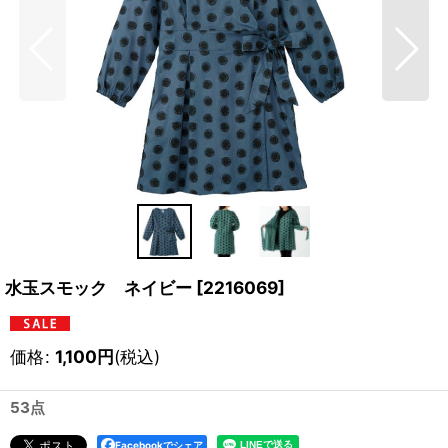
水玉スモック ネイビー
[
2216069
]
価格
:
1,100
円
(税込)
53点
Facebookでシェア