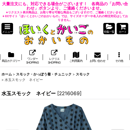
大量注文にも、対応できる場合がございます！ 各商品の「お問い合
わせ」ボタンより、ご連絡くださいませ。
※リクエスト表示商品は、お取り寄せ可能な商品もございますので、ご連絡くださいませ。
※ ECサイト「ほいくとかいごのおかいもの」では、サイズオーダーや名入れの特注対応はしてお
りません。
メニュー
特集一覧
カート
ワンダー
レクリエ
商品カテゴリー
ご利用案内
お問い合わせ
その他
SHOPPING
SHOPPING
ホーム
>
スモック・かっぽう着・チュニック
>
スモック
>
水玉スモック ネイビー
水玉スモック ネイビー
[
2216069
]