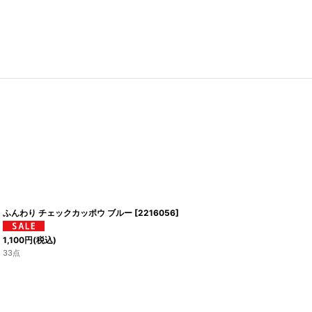
ふんわり チェックカッポウ ブルー
[
2216056
]
1,100
円
(税込)
33点