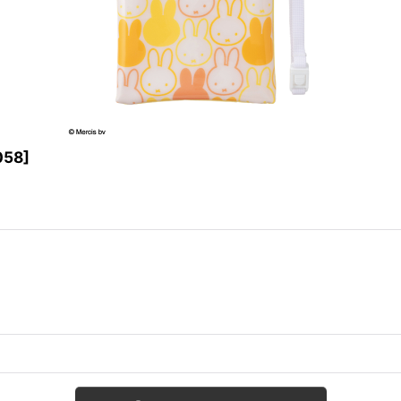
058
]