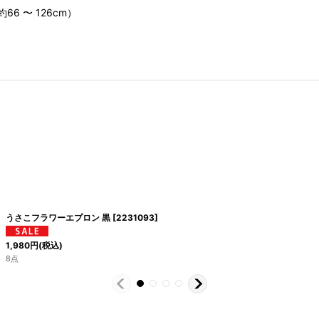
 〜 126cm）
うさこフラワーエプロン 黒
[
2231093
]
1,980
円
(税込)
8点