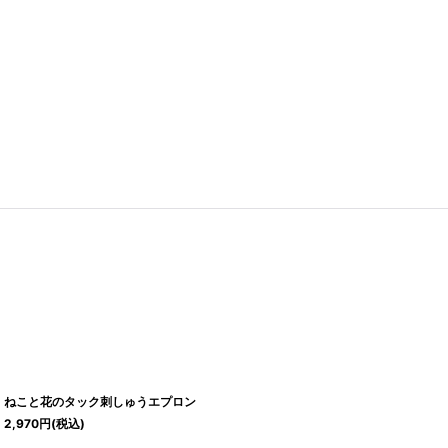
ねこと花のタック刺しゅうエプロン
2,970
円
(税込)