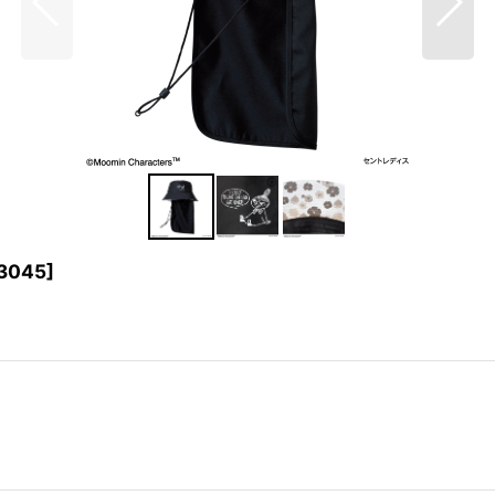
3045
]