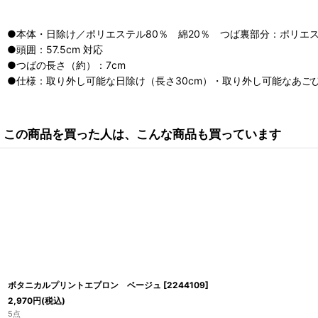
●本体・日除け／ポリエステル80％ 綿20％ つば裏部分：ポリエス
●頭囲：57.5cm 対応
●つばの長さ（約）：7cm
●仕様：取り外し可能な日除け（長さ30cm）・取り外し可能なあご
この商品を買った人は、こんな商品も買っています
ボタニカルプリントエプロン ベージュ
[
2244109
]
2,970
円
(税込)
5点