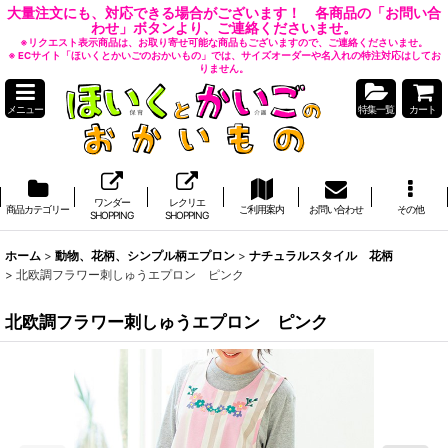
大量注文にも、対応できる場合がございます！ 各商品の「お問い合
わせ」ボタンより、ご連絡くださいませ。
※リクエスト表示商品は、お取り寄せ可能な商品もございますので、ご連絡くださいませ。
※ ECサイト「ほいくとかいごのおかいもの」では、サイズオーダーや名入れの特注対応はしてお
りません。
メニュー
特集一覧
カート
ワンダー
レクリエ
商品カテゴリー
ご利用案内
お問い合わせ
その他
SHOPPING
SHOPPING
ホーム
>
動物、花柄、シンプル柄エプロン
>
ナチュラルスタイル 花柄
>
北欧調フラワー刺しゅうエプロン ピンク
北欧調フラワー刺しゅうエプロン ピンク