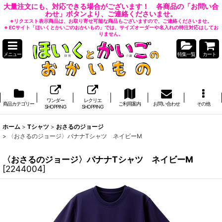
大量注文にも、対応できる場合がございます！ 各商品の「お問い合
わせ」ボタンより、ご連絡くださいませ。
※リクエスト表示商品は、お取り寄せ可能な商品もございますので、ご連絡くださいませ。
※ ECサイト「ほいくとかいごのおかいもの」では、サイズオーダーや名入れの特注対応はしてお
りません。
メニュー
特集一覧
カート
ワンダー
レクリエ
商品カテゴリー
ご利用案内
お問い合わせ
その他
SHOPPING
SHOPPING
ホーム
>
Tシャツ
>
おさるのジョージ
>
〈おさるのジョージ〉バナナTシャツ ネイビーM
〈おさるのジョージ〉バナナTシャツ ネイビーM
[
2244004
]