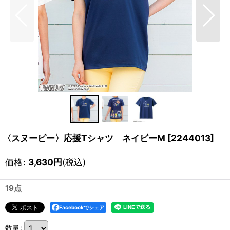
〈スヌーピー〉応援Tシャツ ネイビーM
[
2244013
]
価格
:
3,630
円
(税込)
19点
Facebookでシェア
数量
: