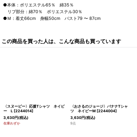
●本体：ポリエステル65％ 綿35％
リブ部分：綿70％ ポリエステル30％
●Ｍ：着丈66cm 身幅50cm バスト79 〜 87cm
この商品を買った人は、こんな商品も買っています
〈スヌーピー〉応援Tシャツ ネイビ
〈おさるのジョージ〉バナナTシャ
ー L
[
2244014
]
ツ ネイビーM
[
2244004
]
3,630
円
(税込)
3,630
円
(税込)
在庫わずか
9点