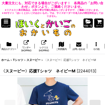
大量注文にも、対応できる場合がございます！ 各商品の「お問い合
わせ」ボタンより、ご連絡くださいませ。
※リクエスト表示商品は、お取り寄せ可能な商品もございますので、ご連絡くださいませ。
※ ECサイト「ほいくとかいごのおかいもの」では、サイズオーダーや名入れの特注対応はしてお
りません。
メニュー
特集一覧
カート
ワンダー
レクリエ
商品カテゴリー
ご利用案内
お問い合わせ
その他
SHOPPING
SHOPPING
ホーム
>
Tシャツ
>
スヌーピー
>
〈スヌーピー〉応援Tシャツ ネイビーM
〈スヌーピー〉応援Tシャツ ネイビーM
[
2244013
]