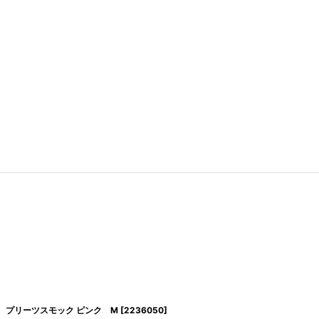
プリーツスモック ピンク M
[
2236050
]