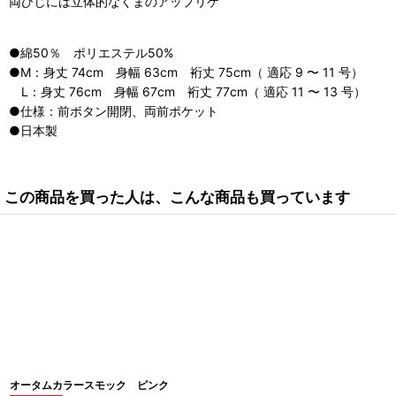
両ひじには立体的なくまのアップリケ
●綿50％ ポリエステル50%
●M：身丈 74cm 身幅 63cm 裄丈 75cm（ 適応 9 〜 11 号）
L：身丈 76cm 身幅 67cm 裄丈 77cm（ 適応 11 〜 13 号）
●仕様：前ボタン開閉、両前ポケット
●日本製
この商品を買った人は、こんな商品も買っています
オータムカラースモック ピンク