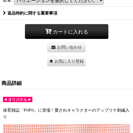
返品特約に関する重要事項
カートに入れる
お問い合わせ
お気に入り登録
商品詳細
★オリジナル★
保育雑誌「PriPri」に登場！愛されキャラクターのアップリケ刺繡入
り