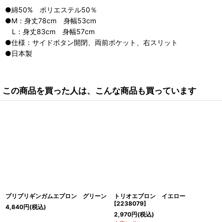
●綿50% ポリエステル50％
●M：身丈78cm 身幅53cm
L：身丈83cm 身幅57cm
●仕様：サイドボタン開閉、両前ポケット、右スリット
●日本製
この商品を買った人は、こんな商品も買っています
プリプリギンガムエプロン グリーン
トリオエプロン イエロー
[
2238079
]
4,840
円
(税込)
2,970
円
(税込)