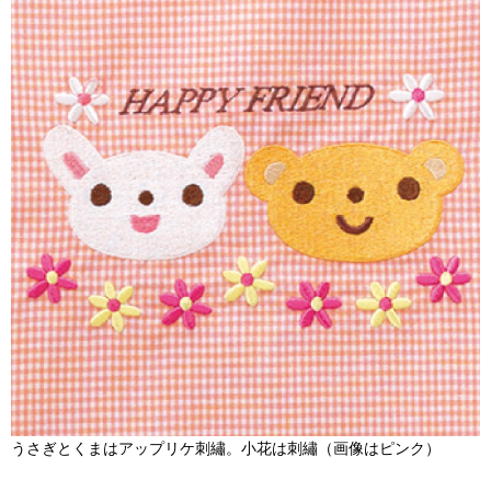
うさぎとくまはアップリケ刺繡。小花は刺繡（画像はピンク）