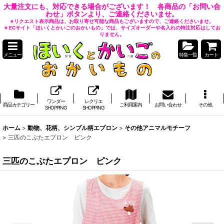
大量注文にも、対応できる場合がございます！ 各商品の「お問い合
わせ」ボタンより、ご連絡くださいませ。
※リクエスト表示商品は、お取り寄せ可能な商品もございますので、ご連絡くださいませ。
※ ECサイト「ほいくとかいごのおかいもの」では、サイズオーダーや名入れの特注対応はしてお
りません。
メニュー
特集一覧
カート
ワンダー
レクリエ
商品カテゴリー
ご利用案内
お問い合わせ
その他
SHOPPING
SHOPPING
ホーム
>
動物、花柄、シンプル柄エプロン
>
その他アニマルモチーフ
>
三匹のこぶたエプロン ピンク
三匹のこぶたエプロン ピンク