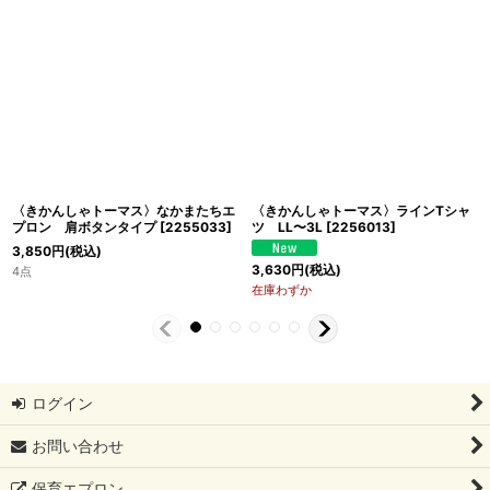
〈きかんしゃトーマス〉なかまたちエ
〈きかんしゃトーマス〉ラインTシャ
プロン 肩ボタンタイプ
[
2255033
]
ツ LL〜3L
[
2256013
]
3,850
円
(税込)
3,630
円
(税込)
4点
在庫わずか
ログイン
お問い合わせ
保育エプロン