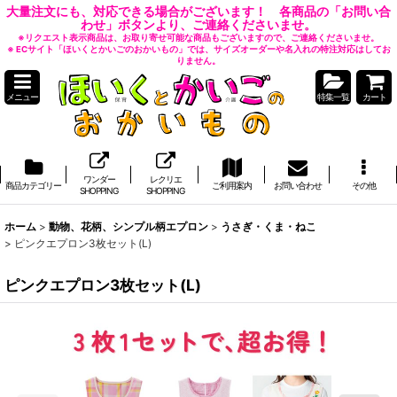
大量注文にも、対応できる場合がございます！ 各商品の「お問い合
わせ」ボタンより、ご連絡くださいませ。
※リクエスト表示商品は、お取り寄せ可能な商品もございますので、ご連絡くださいませ。
※ ECサイト「ほいくとかいごのおかいもの」では、サイズオーダーや名入れの特注対応はしてお
りません。
メニュー
特集一覧
カート
ワンダー
レクリエ
商品カテゴリー
ご利用案内
お問い合わせ
その他
SHOPPING
SHOPPING
ホーム
>
動物、花柄、シンプル柄エプロン
>
うさぎ・くま・ねこ
>
ピンクエプロン3枚セット(L)
ピンクエプロン3枚セット(L)