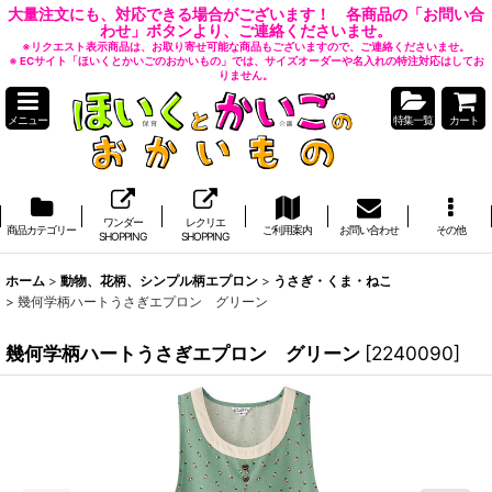
大量注文にも、対応できる場合がございます！ 各商品の「お問い合
わせ」ボタンより、ご連絡くださいませ。
※リクエスト表示商品は、お取り寄せ可能な商品もございますので、ご連絡くださいませ。
※ ECサイト「ほいくとかいごのおかいもの」では、サイズオーダーや名入れの特注対応はしてお
りません。
メニュー
特集一覧
カート
ワンダー
レクリエ
商品カテゴリー
ご利用案内
お問い合わせ
その他
SHOPPING
SHOPPING
ホーム
>
動物、花柄、シンプル柄エプロン
>
うさぎ・くま・ねこ
>
幾何学柄ハートうさぎエプロン グリーン
幾何学柄ハートうさぎエプロン グリーン
[
2240090
]