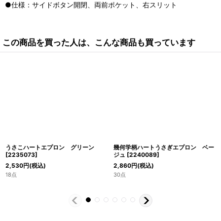
●仕様：サイドボタン開閉、両前ポケット、右スリット
この商品を買った人は、こんな商品も買っています
うさこハートエプロン グリーン
幾何学柄ハートうさぎエプロン ベー
[
2235073
]
ジュ
[
2240089
]
2,530
円
(税込)
2,860
円
(税込)
18点
30点