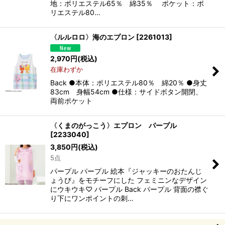
地：ポリエステル65％ 綿35％ ポケット：ポ
リエステル80…
〈ルルロロ〉海のエプロン
[
2261013
]
2,970
円
(税込)
在庫わずか
Back ●本体：ポリエステル80％ 綿20％ ●身丈
83cm 身幅54cm ●仕様：サイドボタン開閉、
両前ポケット
〈くまのがっこう〉エプロン パープル
[
2233040
]
3,850
円
(税込)
5点
パープル パープル 絵本『ジャッキーのおたんじ
ょうび』をモチーフにした フェミニンなデザイン
にウキウキ♡ パープル Back パープル 背面の襟ぐ
り下にワンポイントの刺…